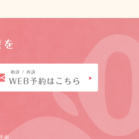
療を
手術、