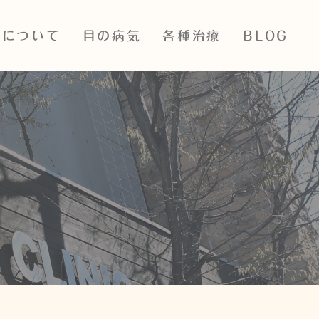
院について
目の病気
各種治療
BLOG
ついて
目の表裏の病気
レーザー多焦点眼内レンズ
ス・診療時間
白内障
ICL・眼内コンタクトレンズ
治療
紹介
緑内障
抗VEGF
設備紹介
眼底出血
PASCALレーザー
飛蚊症・網膜裂孔・網膜剥
離
SLTレーザー
子どもの病気・近視治療
iStent眼内ドレーン
アレルギー性眼疾患結膜炎
神経眼科疾患