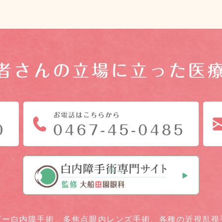
者さんの立場に立った医
ザー白内障手術、
多焦点眼内レンズ手術、
各種の近視乱視