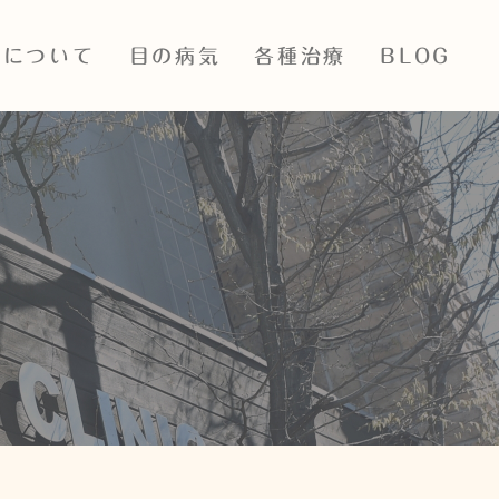
院について
目の病気
各種治療
BLOG
ついて
目の表裏の病気
レーザー多焦点眼内レンズ
ス・診療時間
白内障
ICL・眼内コンタクトレンズ
治療
紹介
緑内障
抗VEGF
設備紹介
眼底出血
PASCALレーザー
飛蚊症・網膜裂孔・網膜剥
離
SLTレーザー
子どもの病気・近視治療
iStent眼内ドレーン
アレルギー性眼疾患結膜炎
神経眼科疾患