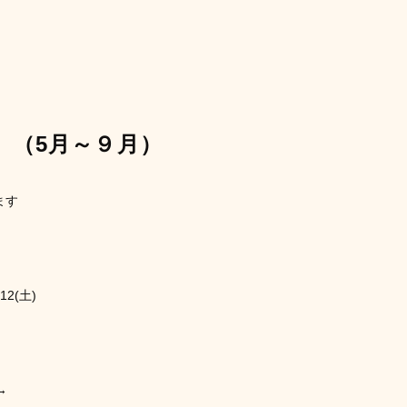
 （5月～９月）
ます
12(土)
→