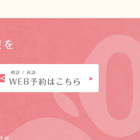
療を
手術、