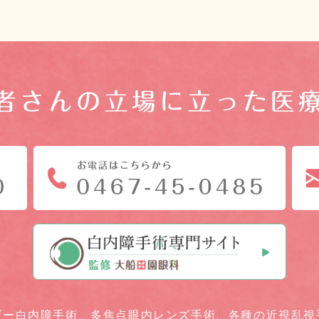
者さんの立場に立った医
ザー白内障手術、
多焦点眼内レンズ手術、
各種の近視乱視