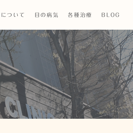
院について
目の病気
各種治療
BLOG
ついて
目の表裏の病気
レーザー多焦点眼内レンズ
ス・診療時間
白内障
ICL・眼内コンタクトレンズ
治療
紹介
緑内障
抗VEGF
設備紹介
眼底出血
PASCALレーザー
飛蚊症・網膜裂孔・網膜剥
離
SLTレーザー
子どもの病気・近視治療
iStent眼内ドレーン
アレルギー性眼疾患結膜炎
神経眼科疾患