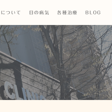
院について
目の病気
各種治療
BLOG
ついて
目の表裏の病気
レーザー多焦点眼内レンズ
ス・診療時間
白内障
ICL・眼内コンタクトレンズ
治療
紹介
緑内障
抗VEGF
設備紹介
眼底出血
PASCALレーザー
飛蚊症・網膜裂孔・網膜剥
離
SLTレーザー
子どもの病気・近視治療
iStent眼内ドレーン
アレルギー性眼疾患結膜炎
神経眼科疾患