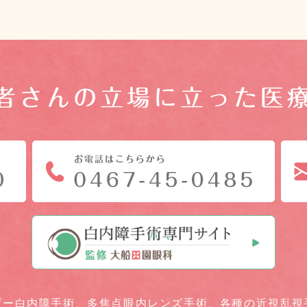
者さんの立場に立った医
ザー白内障手術、
多焦点眼内レンズ手術、
各種の近視乱視