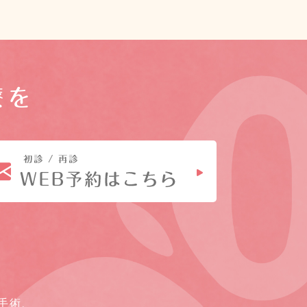
療を
手術、