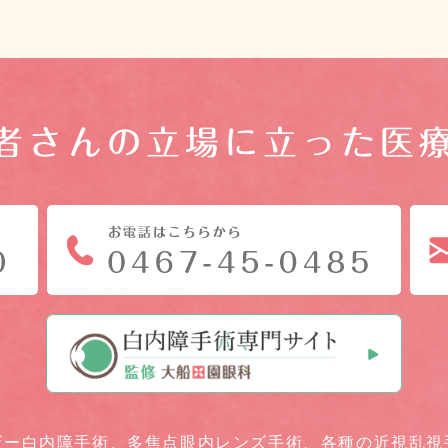
者さんの立場に立った医
ザー白内障手術、
多焦点眼内レンズ手術、
各種の近視乱視