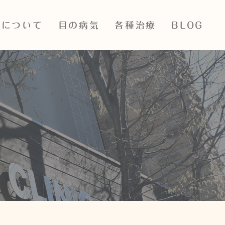
院について
目の病気
各種治療
BLOG
ついて
目の表裏の病気
レーザー多焦点眼内レンズ
ス・診療時間
白内障
ICL・眼内コンタクトレンズ
治療
紹介
緑内障
抗VEGF
設備紹介
眼底出血
PASCALレーザー
飛蚊症・網膜裂孔・網膜剥
離
SLTレーザー
子どもの病気・近視治療
iStent眼内ドレーン
アレルギー性眼疾患結膜炎
神経眼科疾患