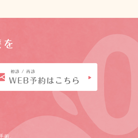
療を
手術、